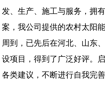
发、生产、施工与服务，拥
案，我公司提供的农村太阳能
周到，已先后在河北、山东
设项目，得到了广泛好评。
各类建议，不断进行自我完