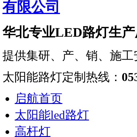
华北专业LED路灯生产
提供集研、产、销、施工
太阳能路灯定制热线：
05
启航首页
太阳能led路灯
高杆灯