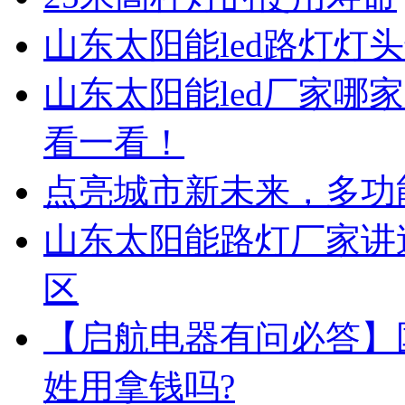
山东太阳能led路灯灯
山东太阳能led厂家哪
看一看！
点亮城市新未来，多功
山东太阳能路灯厂家讲述
区
【启航电器有问必答】
姓用拿钱吗?