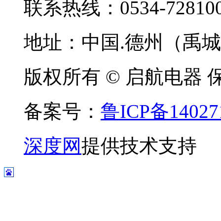
联系热线：0534-72810
地址：中国.德州（禹
版权所有 © 启航电器
备案号：
鲁ICP备14027
深度网
提供技术支持