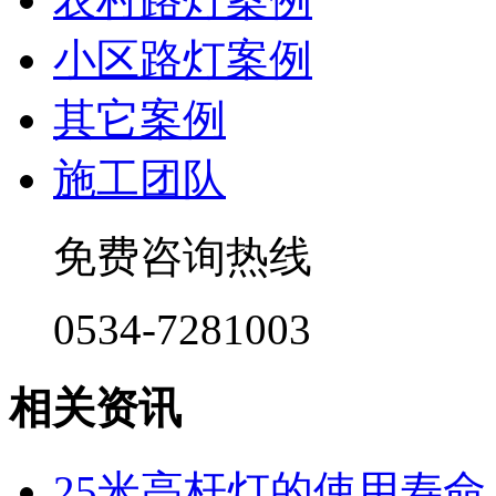
小区路灯案例
其它案例
施工团队
免费咨询热线
0534-7281003
相关资讯
25米高杆灯的使用寿命