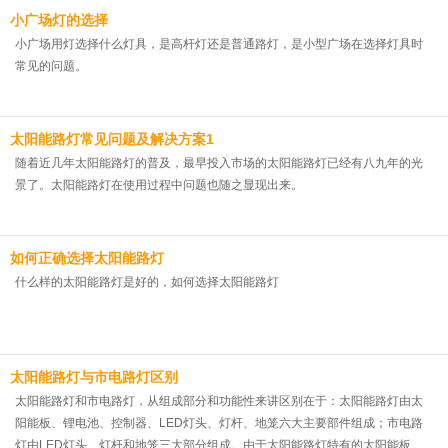
庭院灯的五大选购攻略，帮助大家对太阳能led庭院灯有更深入的了解。 1.灯具
小广场灯的选择
类型的选择：太阳能led庭院灯的灯具要选择配合合理的那种，需要注意根据园
小广场用灯选择什么灯具，是高杆灯还是普通路灯，是小型广场在选择灯具时
林的功能，还有大小，还有形状等，来确定灯具的配光类型。需要挑选到能匹
常见的问题。
配的，风格格调一致了，能展现更好的装饰性效果； 2.注意灯具的照明效果：
在挑选太阳能led庭院灯的时候，要注意灯具的高效性，在满足眩光限制要求的
条件下，对于仅满足视觉功能的照明，宜采用直接
太阳能路灯常见问题及解决方案1
随着近几年太阳能路灯的普及，最早投入市场的太阳能路灯已经有八九年的光
景了。太阳能路灯在使用过程中问题也随之显现出来。
如何正确选择太阳能路灯
什么样的太阳能路灯是好的，如何选择太阳能路灯
太阳能路灯与市电路灯区别
太阳能路灯和市电路灯，从组成部分和功能性来讲区别在于：太阳能路灯由太
阳能板、锂电池、控制器、LED灯头、灯杆、地笼六大主要部件组成；市电路
灯由LED灯头、灯杆和地笼三大部分组成。由于太阳能路灯特有的太阳能板、