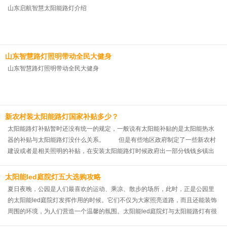
山东启航智慧太阳能路灯介绍
山东智慧路灯照明带动全民大健身
山东智慧路灯照明带动全民大健身
新农村装太阳能路灯国家补贴多少？
太阳能路灯补贴暂时还没有统一的规定，一般说有太阳能补贴的是太阳能热水
器的补贴与太阳能路灯没什么关系。 但是有些地区政府制定了一些新农村
建设或者是相关照明的补贴，在安装太阳能路灯时候政府出一部分钱钱乡镇出
一部分钱，有些富余的村子自己出钱安装的都有，但是每个地方规定大不相
同，可以咨询当地政府，看能源管理谁管，就可以了。
太阳能led庭院灯五大选购攻略
夏日夜晚，公园是人们最喜欢的运动、乘凉、散步的场所，此时，正是公园里
的太阳能led庭院灯发挥作用的时候。它们不仅为大家照亮道路，而且还能装饰
周围的环境，为人们营造一个温馨的氛围。太阳能led庭院灯与太阳能路灯有很
大的相似之处，但它在造型样式方面更具优势，启航电器为大家讲解太阳能led