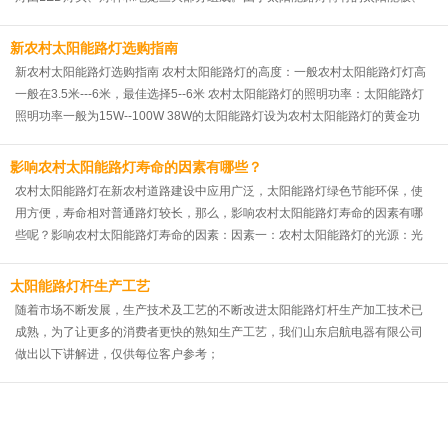
锂电池和控制器组成部分，使太阳能路灯在施工方便摆脱了繁冗的铺线工序，
独立完成充电过程，根据日照时间自动亮灯和灭灯，甚至可以根据日照亮度自
新农村太阳能路灯选购指南
动调节路灯的亮度；而市电路灯，不能摆脱市电独立存在，需要前期对线缆进
新农村太阳能路灯选购指南 农村太阳能路灯的高度：一般农村太阳能路灯灯高
行预埋，才可以保证后续的路灯安装工作，对于亮灯时间的控制，只能在市电
一般在3.5米---6米，最佳选择5--6米 农村太阳能路灯的照明功率：太阳能路灯
配电箱上安装时控才可以解决，而对于灯光的亮度控制只能添加相应的只能设
照明功率一般为15W--100W 38W的太阳能路灯设为农村太阳能路灯的黄金功
备才可以完成。所以我们不难看出，太阳能路灯从安装难易度和智能控制方
率。 农村太阳能路灯的照明时间为5小时最佳。
面，可以说完全战胜市电路灯，但是由于客户需要的环境不一样，我们也不能
影响农村太阳能路灯寿命的因素有哪些？
完全否定市电路灯。
农村太阳能路灯在新农村道路建设中应用广泛，太阳能路灯绿色节能环保，使
用方便，寿命相对普通路灯较长，那么，影响农村太阳能路灯寿命的因素有哪
些呢？影响农村太阳能路灯寿命的因素：因素一：农村太阳能路灯的光源：光
源质量、种类不同，使用寿命也不相同。现在路灯使用的光源有高压钠灯、金
卤灯、无极灯和led灯，其中高压钠灯和led灯的使用率最高。钠灯价格便宜，
太阳能路灯杆生产工艺
使用寿命短，led灯的最高使用寿命可达50000小时以上，理论上每天10个小
随着市场不断发展，生产技术及工艺的不断改进太阳能路灯杆生产加工技术已
时，可以使用10多年。所以，led灯的价格虽然高，但使用时间长，节能性好，
成熟，为了让更多的消费者更快的熟知生产工艺，我们山东启航电器有限公司
一次投入，从长远看，费用相对低，是一款值得选择的光源；因素二：农村太
做出以下讲解进，仅供每位客户参考；
阳能路灯控制器：控制器是太阳能路灯的核心部件，在太阳能路灯系统中不仅
控制、监测、保护光电池组件、蓄电池、负载的工作状态，有效的控制蓄电池
的工作状态的同时，也