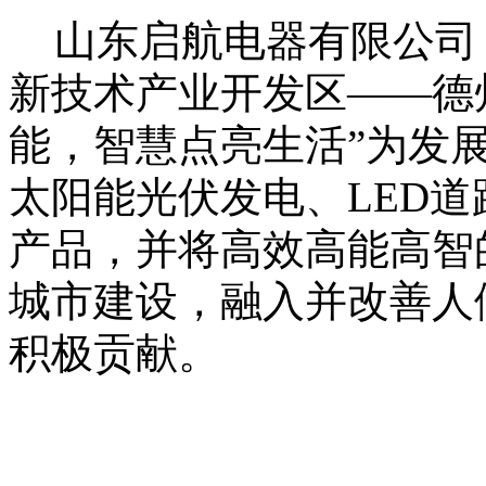
山东启航电器有限公司
新技术产业开发区——德
能，智慧点亮生活”为发
太阳能光伏发电、LED道
产品，并将高效高能高智
城市建设，融入并改善人
积极贡献。