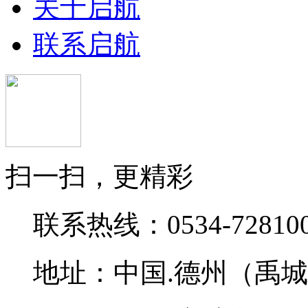
关于启航
联系启航
扫一扫，更精彩
联系热线：0534-72810
地址：中国.德州（禹