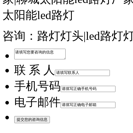
太阳能led路灯
咨询：路灯灯头|led路灯
联 系 人
手机号码
电子邮件