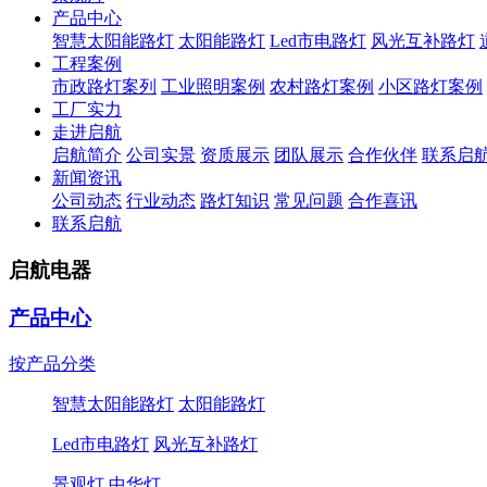
产品中心
智慧太阳能路灯
太阳能路灯
Led市电路灯
风光互补路灯
工程案例
市政路灯案列
工业照明案例
农村路灯案例
小区路灯案例
工厂实力
走进启航
启航简介
公司实景
资质展示
团队展示
合作伙伴
联系启
新闻资讯
公司动态
行业动态
路灯知识
常见问题
合作喜讯
联系启航
启航电器
产品中心
按产品分类
智慧太阳能路灯
太阳能路灯
Led市电路灯
风光互补路灯
景观灯
中华灯