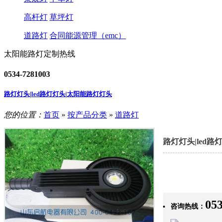
高杆灯
草坪灯
道路灯
合同能源管理（emc）
太阳能路灯定制热线
0534-7281003
路灯灯头|led路灯灯头|太阳能路灯灯头
您的位置：
首页
»
按产品分类
»
道路灯
路灯灯头|led
05
咨询热线：